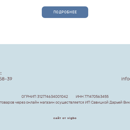
ПОДРОБНЕЕ
:
-58-39
inf
ОГРНИП 312774634001042 ИНН 771470563455
товаров через онлайн магазин осуществляется ИП Савицкой Дарьей Ви
сайт от vigbo