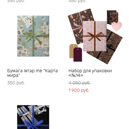
350 pуб.
350 pуб.
Бумага Wrap me "Карта
Набор для упаковки
мира"
«№14»
350 pуб.
4 050 pуб.
1 900 pуб.