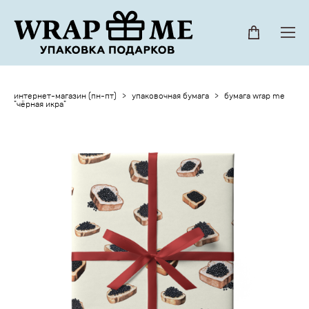
интернет-магазин (пн-пт)
>
упаковочная бумага
>
бумага wrap me
"чёрная икра"